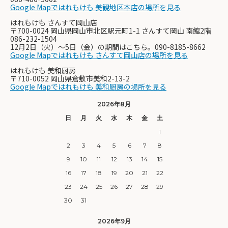
Google Mapではれもけも 美観地区本店の場所を見る
はれもけも さんすて岡山店
〒700-0024 岡山県岡山市北区駅元町1-1 さんすて岡山 南館2階
086-232-1504
12月2日（火）〜5日（金）の期間はこちら。090-8185-8662
Google Mapではれもけも さんすて岡山店の場所を見る
はれもけも 美和厨房
〒710-0052 岡山県倉敷市美和2-13-2
Google Mapではれもけも 美和厨房の場所を見る
2026年8月
日
月
火
水
木
金
土
1
2
3
4
5
6
7
8
9
10
11
12
13
14
15
16
17
18
19
20
21
22
23
24
25
26
27
28
29
30
31
2026年9月