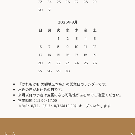
23
24
25
26
27
28
29
30
31
2026年9月
日
月
火
水
木
金
土
1
2
3
4
5
6
7
8
9
10
11
12
13
14
15
16
17
18
19
20
21
22
23
24
25
26
27
28
29
30
『はれもけも 美観地区本店』の営業日カレンダーです。
水色の日がお休みの日です。
来月以降の予定は変更になる可能性があるのでご注意ください。
営業時間：11:00~17:00
※8/8〜8/11、8/13〜8/16は10:00にオープンいたします
ホーム