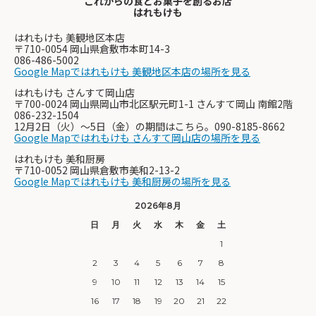
これからの食とお菓子を創るお店
はれもけも
はれもけも 美観地区本店
〒710-0054 岡山県倉敷市本町14-3
086-486-5002
Google Mapではれもけも 美観地区本店の場所を見る
はれもけも さんすて岡山店
〒700-0024 岡山県岡山市北区駅元町1-1 さんすて岡山 南館2階
086-232-1504
12月2日（火）〜5日（金）の期間はこちら。090-8185-8662
Google Mapではれもけも さんすて岡山店の場所を見る
はれもけも 美和厨房
〒710-0052 岡山県倉敷市美和2-13-2
Google Mapではれもけも 美和厨房の場所を見る
2026年8月
日
月
火
水
木
金
土
1
2
3
4
5
6
7
8
9
10
11
12
13
14
15
16
17
18
19
20
21
22